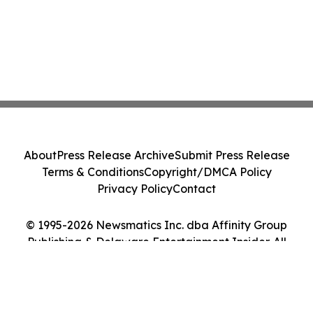
About
Press Release Archive
Submit Press Release
Terms & Conditions
Copyright/DMCA Policy
Privacy Policy
Contact
© 1995-2026 Newsmatics Inc. dba Affinity Group
Publishing & Delaware Entertainment Insider. All
Rights Reserved.
Cookie Settings / Your Privacy Choices