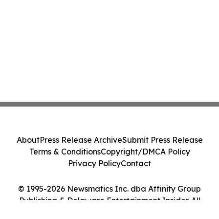
About
Press Release Archive
Submit Press Release
Terms & Conditions
Copyright/DMCA Policy
Privacy Policy
Contact
© 1995-2026 Newsmatics Inc. dba Affinity Group
Publishing & Delaware Entertainment Insider. All
Rights Reserved.